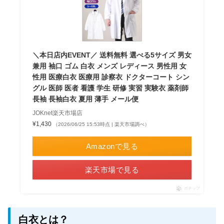
＼本日店内EVENT／ 送料無料 選べる5サイズ 男女
兼用 袖口 ゴム 白衣 メンズ レディース 男性用 女
性用 医療白衣 医療用 診察衣 ドクターコート シン
グル 医師 医者 看護 学生 研修 実習 実験衣 薬剤師
長袖 長袖白衣 夏用 薄手 メール便
JOKnet楽天市場店
¥1,430
（2026/06/25 15:53時点 | 楽天市場調べ）
Amazonで見る
楽天市場で見る
ポチップ
白衣とは？