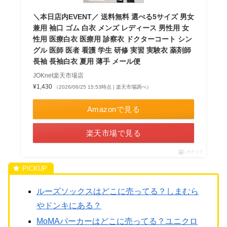
＼本日店内EVENT／ 送料無料 選べる5サイズ 男女
兼用 袖口 ゴム 白衣 メンズ レディース 男性用 女
性用 医療白衣 医療用 診察衣 ドクターコート シン
グル 医師 医者 看護 学生 研修 実習 実験衣 薬剤師
長袖 長袖白衣 夏用 薄手 メール便
JOKnet楽天市場店
¥1,430
（2026/06/25 15:53時点 | 楽天市場調べ）
Amazonで見る
楽天市場で見る
ポチップ
ルーズソックスはどこに売ってる？しまむら
やドンキにある？
MoMAパーカーはどこに売ってる？ユニクロ