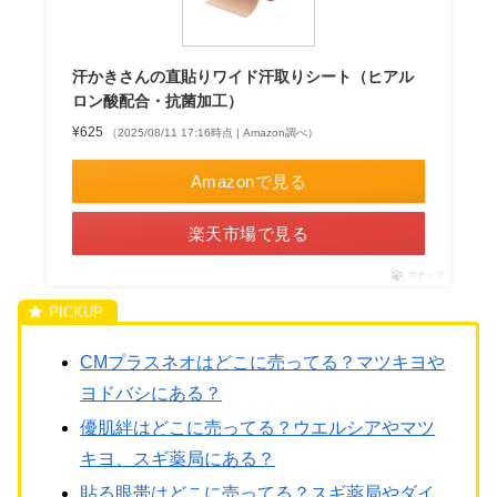
汗かきさんの直貼りワイド汗取りシート（ヒアル
ロン酸配合・抗菌加工）
¥625
（2025/08/11 17:16時点 | Amazon調べ）
Amazonで見る
楽天市場で見る
ポチップ
CMプラスネオはどこに売ってる？マツキヨや
ヨドバシにある？
優肌絆はどこに売ってる？ウエルシアやマツ
キヨ、スギ薬局にある？
貼る眼帯はどこに売ってる？スギ薬局やダイ