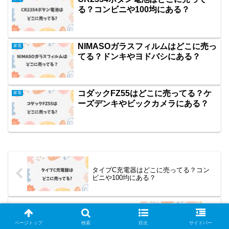
る？コンビニや100均にある？
NIMASOガラスフィルムはどこに売っ
家電
てる？ドンキやヨドバシにある？
コダックFZ55はどこに売ってる？ケ
家電
ーズデンキやビックカメラにある？
タイプC充電器はどこに売ってる？コン
ビニや100均にある？
シガーソケットはどこに売ってる？コン
ビニや100均にある？
ページトップ
検索
目次
サイドバー