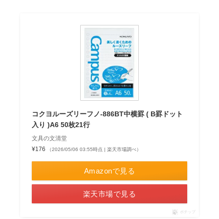
コクヨルーズリーフノ-886BT中横罫 ( B罫ドット
入り )A6 50枚21行
文具の文清堂
¥176
（2026/05/06 03:55時点 | 楽天市場調べ）
Amazonで見る
楽天市場で見る
ポチップ